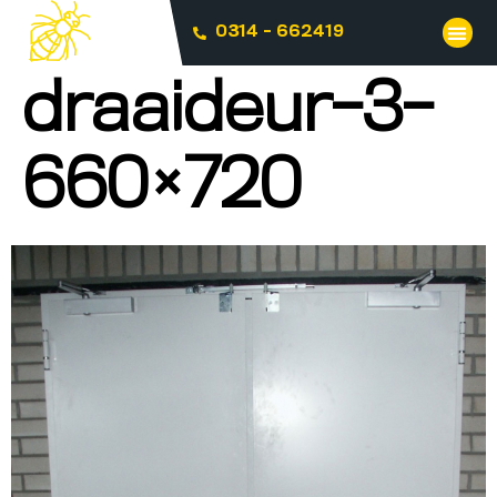
0314 - 662419
draaideur-3-
660×720