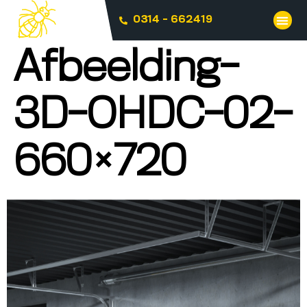
0314 - 662419
Afbeelding-
3D-OHDC-02-
660×720