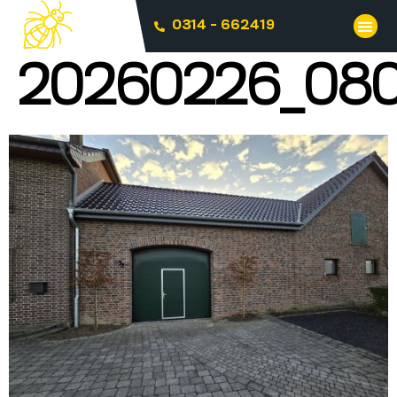
0314 - 662419
20260226_08