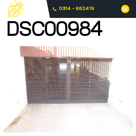
0314 - 662419
DSC00984