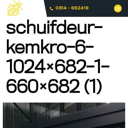
0314 - 662419
schuifdeur-
kemkro-6-
1024×682-1-
660×682 (1)