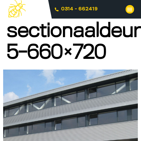
0314 - 662419
sectionaaldeu
5-660×720