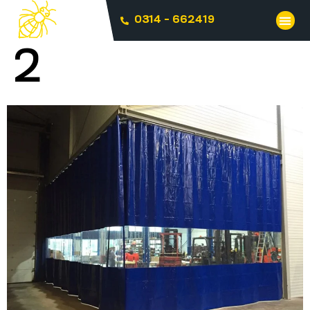
0314 - 662419
2