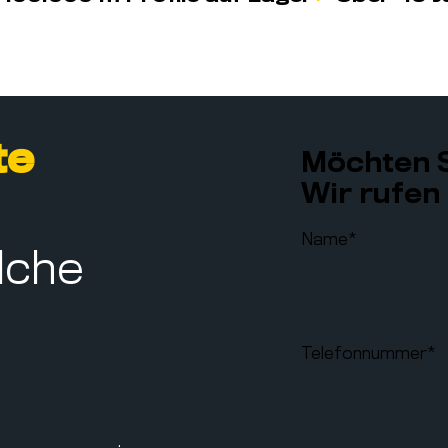
te
Möchten S
Wir rufen 
Name
*
lche
Telefonnummer
*