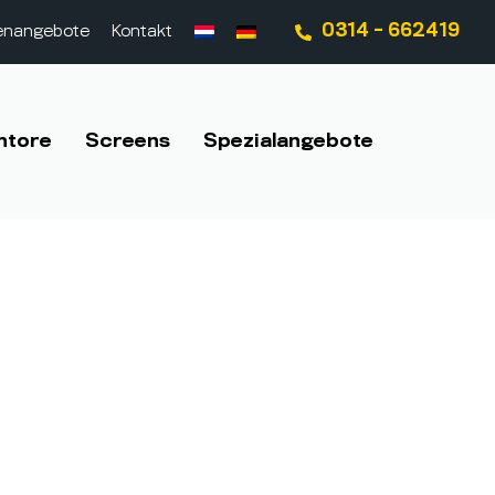
0314 - 662419
lenangebote
Kontakt
ntore
Screens
Spezialangebote