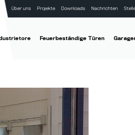
Über uns
Projekte
Downloads
Nachrichten
Stel
dustrietore
Feuerbeständige Türen
Garage