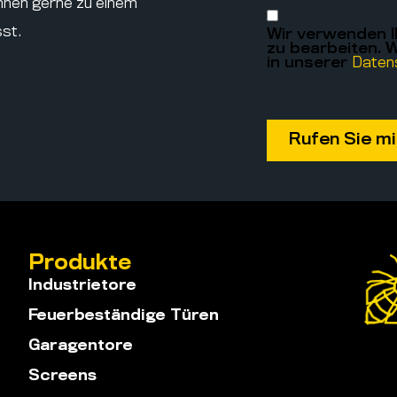
hnen gerne zu einem
sst.
Wir verwenden I
zu bearbeiten. W
in unserer
Datens
Produkte
Industrietore
Feuerbeständige Türen
Garagentore
Screens