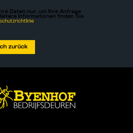
hre Daten nur, um Ihre Anfrage
eitere Informationen finden Sie
chutzrichtlinie
.