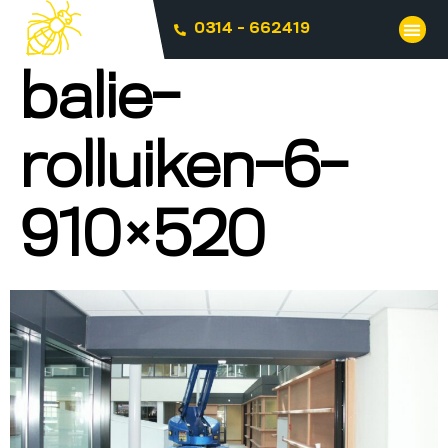
0314 - 662419
balie-
rolluiken-6-
910×520