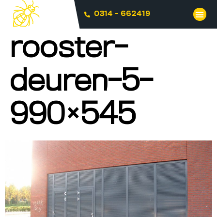
0314 - 662419
rooster-
deuren-5-
990×545