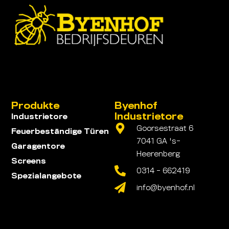
Produkte
Byenhof
Industrietore
Industrietore
Goorsestraat 6
Feuerbeständige Türen
7041 GA 's-
Garagentore
Heerenberg
Screens
0314 - 662419
Spezialangebote
info@byenhof.nl