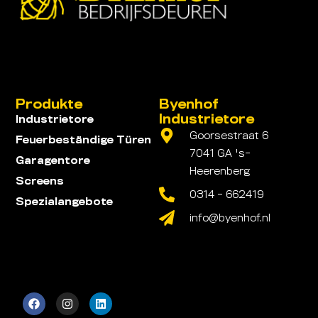
Produkte
Byenhof
Industrietore
Industrietore
Goorsestraat 6
Feuerbeständige Türen
7041 GA 's-
Garagentore
Heerenberg
Screens
0314 - 662419
Spezialangebote
info@byenhof.nl