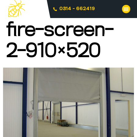
0314 - 662419
fire-screen-
2-910×520