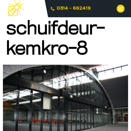
0314 - 662419
schuifdeur-
kemkro-8