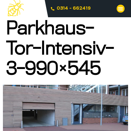
0314 - 662419
Parkhaus-
Tor-Intensiv-
3-990×545