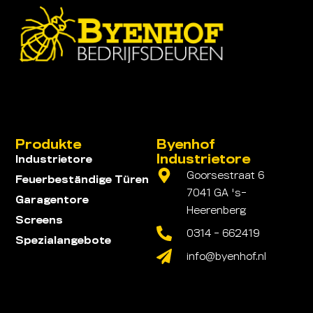
Produkte
Byenhof
Industrietore
Industrietore
Goorsestraat 6
Feuerbeständige Türen
7041 GA 's-
Garagentore
Heerenberg
Screens
0314 - 662419
Spezialangebote
info@byenhof.nl