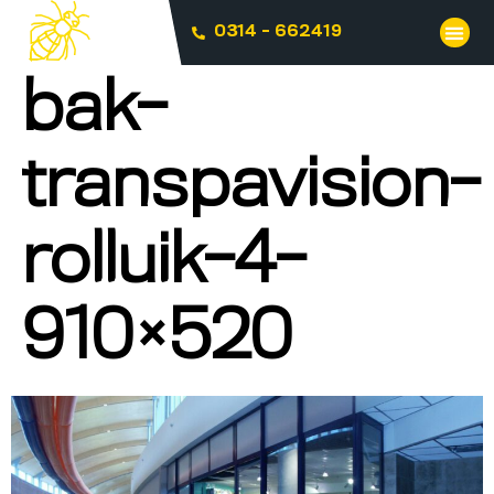
0314 - 662419
bak-
transpavision-
rolluik-4-
910×520