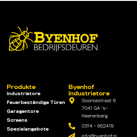
Produkte
Byenhof
Industrietore
Industrietore
Goorsestraat 6
Feuerbeständige Türen
7041 GA 's-
Garagentore
Heerenberg
Screens
0314 - 662419
Spezialangebote
info@byenhof.nl