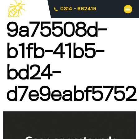
0314 - 662419
9a75508d-
b1fb-41b5-
bd24-
d7e9eabf5752