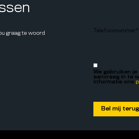
assen
Telefoonnummer
*
jou graag te woord
We gebruiken je
aanvraag in te w
informatie ons
p