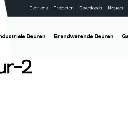
Over ons
Projecten
Downloads
Nieuws
Industriële Deuren
Brandwerende Deuren
G
ur-2