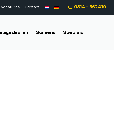
0314 - 662419
Vacatures
Contact
aragedeuren
Screens
Specials