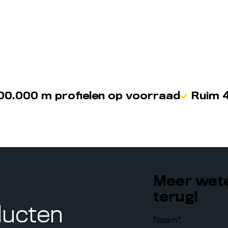
00.000 m profielen op voorraad
Ruim 4
Meer wete
terug!
ducten
Naam
*