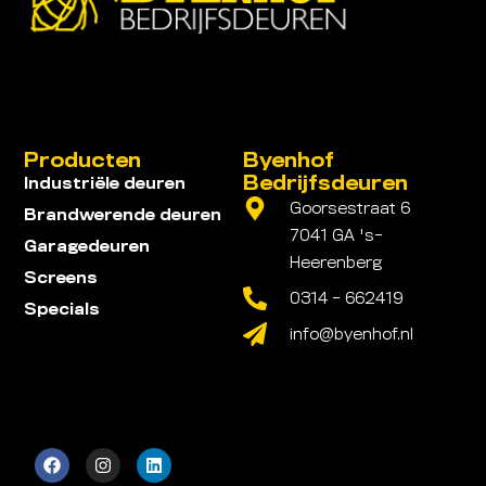
Producten
Byenhof
Bedrijfsdeuren
Industriële deuren
Goorsestraat 6
Brandwerende deuren
7041 GA 's-
Garagedeuren
Heerenberg
Screens
0314 - 662419
Specials
info@byenhof.nl