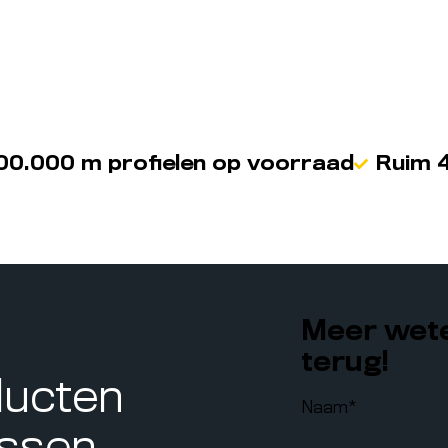
00.000 m profielen op voorraad
Ruim 4
Meer wete
terug!
ducten
Naam
*