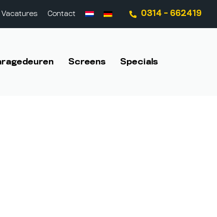
0314 - 662419
Vacatures
Contact
aragedeuren
Screens
Specials