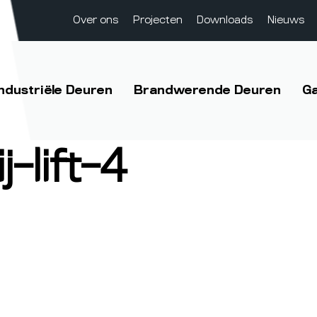
Over ons
Projecten
Downloads
Nieuws
Industriële Deuren
Brandwerende Deuren
G
-lift-4