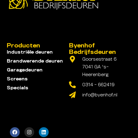
Producten
Byenhof
Bedrijfsdeuren
Industriële deuren
Goorsestraat 6
Brandwerende deuren
7041 GA 's-
Garagedeuren
Heerenberg
Screens
0314 - 662419
Specials
info@byenhof.nl