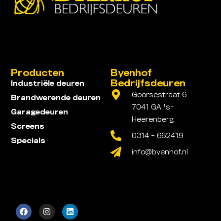
Producten
Byenhof
Bedrijfsdeuren
Industriële deuren
Goorsestraat 6
Brandwerende deuren
7041 GA 's-
Garagedeuren
Heerenberg
Screens
0314 - 662419
Specials
info@byenhof.nl