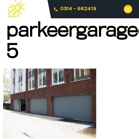
0314 - 662419
parkeergarage
5