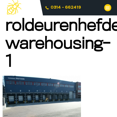
0314 - 662419
roldeurenhefd
warehousing-
1