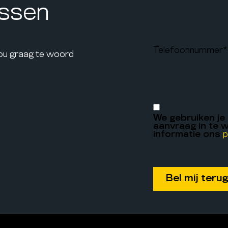
assen
Telefoonnummer
*
jou graag te woord
We gebruiken je
aanvraag in te w
informatie ons
p