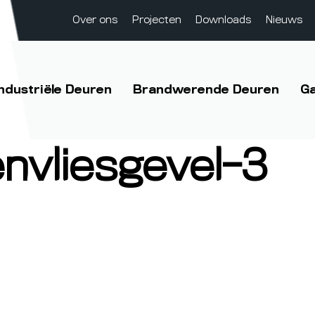
Over ons
Projecten
Downloads
Nieuws
Industriële Deuren
Brandwerende Deuren
G
nvliesgevel-3