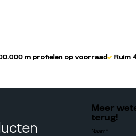
00.000 m profielen op voorraad
Ruim 4
Meer wete
terug!
ducten
Naam
*