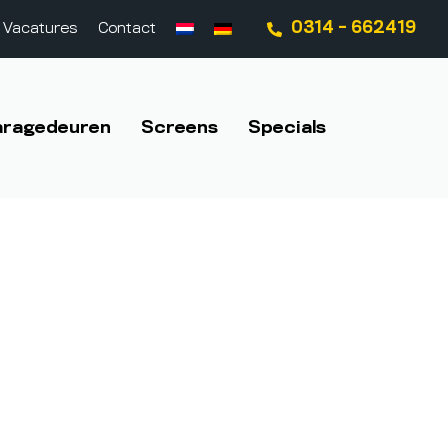
0314 - 662419
Vacatures
Contact
aragedeuren
Screens
Specials