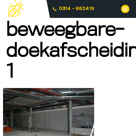
0314 - 662419
beweegbare-
doekafscheidi
1