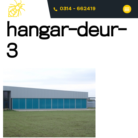
0314 - 662419
hangar-deur-
3