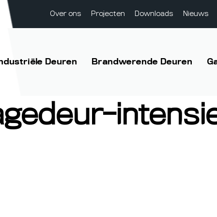
Over ons
Projecten
Downloads
Nieuws
Industriële Deuren
Brandwerende Deuren
G
gedeur-intensie