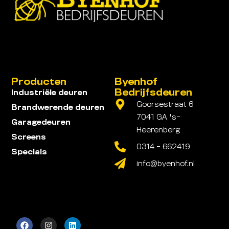
Producten
Byenhof
Bedrijfsdeuren
Industriële deuren
Goorsestraat 6
Brandwerende deuren
7041 GA 's-
Garagedeuren
Heerenberg
Screens
0314 - 662419
Specials
info@byenhof.nl