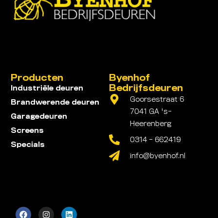
Producten
Byenhof
Bedrijfsdeuren
Industriële deuren
Goorsestraat 6
Brandwerende deuren
7041 GA 's-
Garagedeuren
Heerenberg
Screens
0314 - 662419
Specials
info@byenhof.nl