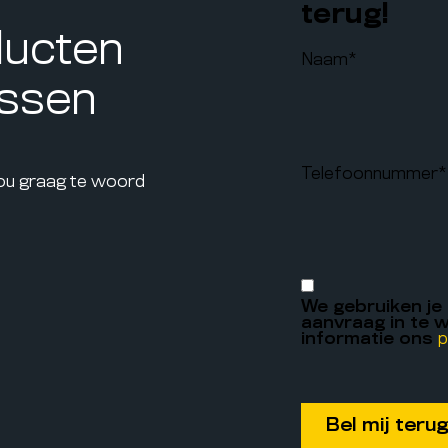
terug!
ducten
Naam
*
assen
Telefoonnummer
*
jou graag te woord
We gebruiken je
aanvraag in te w
informatie ons
p