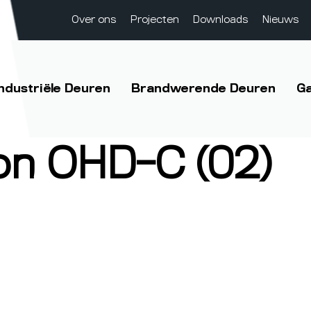
Over ons
Projecten
Downloads
Nieuws
Industriële Deuren
Brandwerende Deuren
G
on OHD-C (02)