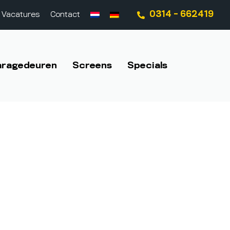
0314 - 662419
Vacatures
Contact
aragedeuren
Screens
Specials