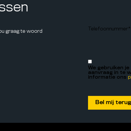
assen
Telefoonnummer
*
jou graag te woord
We gebruiken je
aanvraag in te w
informatie ons
p