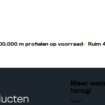
00.000 m profielen op voorraad
Ruim 4
Meer wete
terug!
ducten
Naam
*