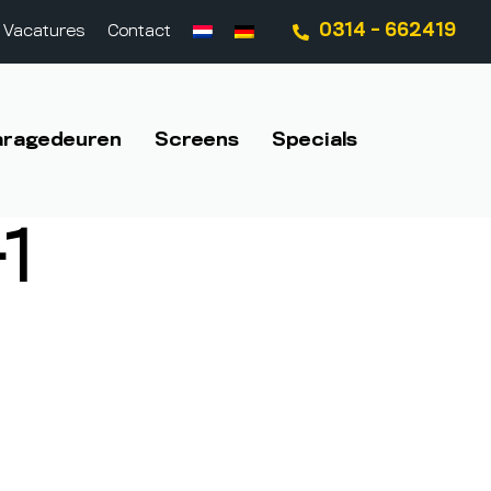
0314 - 662419
Vacatures
Contact
aragedeuren
Screens
Specials
1