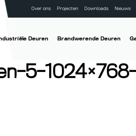
Over ons
Projecten
Downloads
Nieuws
Industriële Deuren
Brandwerende Deuren
G
en-5-1024×768-