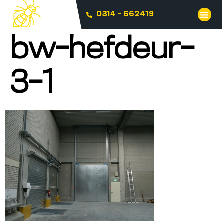
0314 - 662419
bw-hefdeur-
3-1