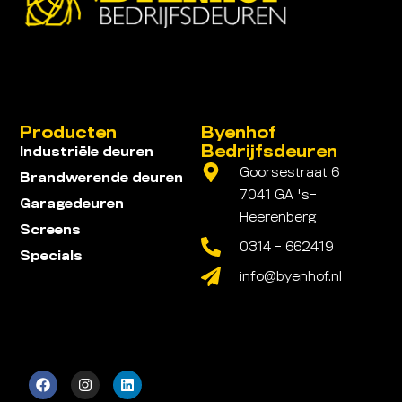
Producten
Byenhof
Bedrijfsdeuren
Industriële deuren
Goorsestraat 6
Brandwerende deuren
7041 GA 's-
Garagedeuren
Heerenberg
Screens
0314 - 662419
Specials
info@byenhof.nl