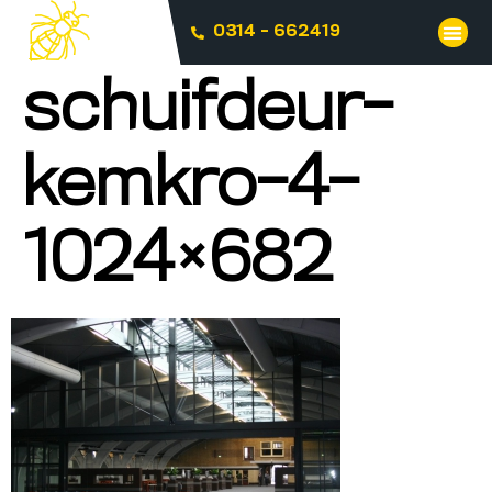
0314 - 662419
schuifdeur-
kemkro-4-
1024×682