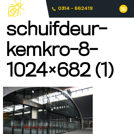
0314 - 662419
schuifdeur-
kemkro-8-
1024×682 (1)