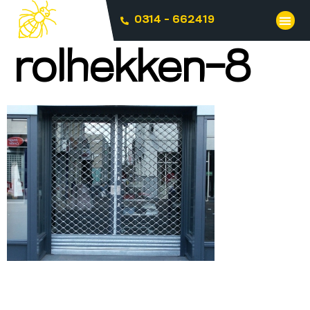
0314 - 662419
rolhekken-8