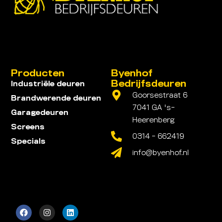
Producten
Byenhof
Bedrijfsdeuren
Industriële deuren
Goorsestraat 6
Brandwerende deuren
7041 GA 's-
Garagedeuren
Heerenberg
Screens
0314 - 662419
Specials
info@byenhof.nl