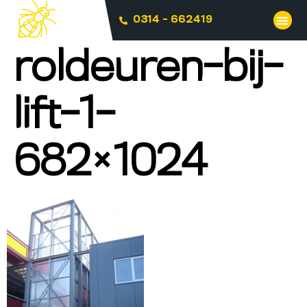
0314 - 662419
roldeuren-bij-
lift-1-
682×1024