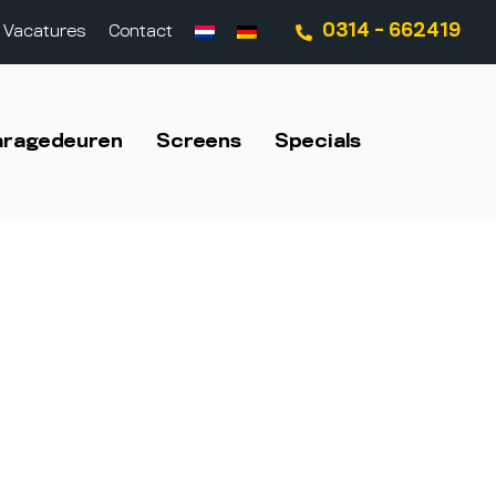
0314 - 662419
Vacatures
Contact
aragedeuren
Screens
Specials