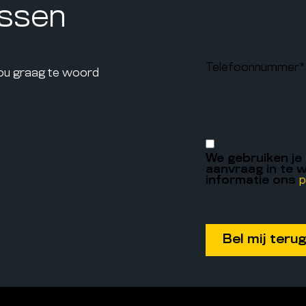
assen
Telefoonnummer
*
jou graag te woord
We gebruiken je
aanvraag in te w
informatie ons
p