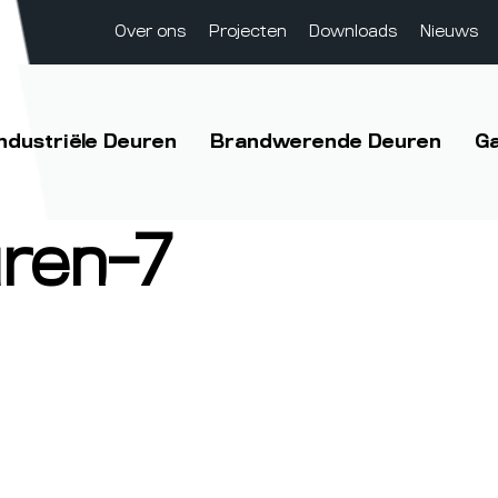
Over ons
Projecten
Downloads
Nieuws
Industriële Deuren
Brandwerende Deuren
G
ren-7