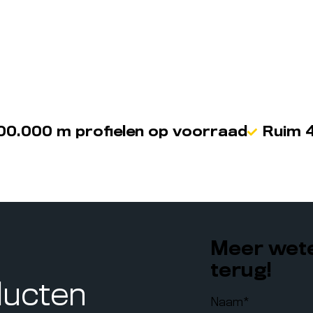
00.000 m profielen op voorraad
Ruim 4
Meer wete
terug!
ducten
Naam
*