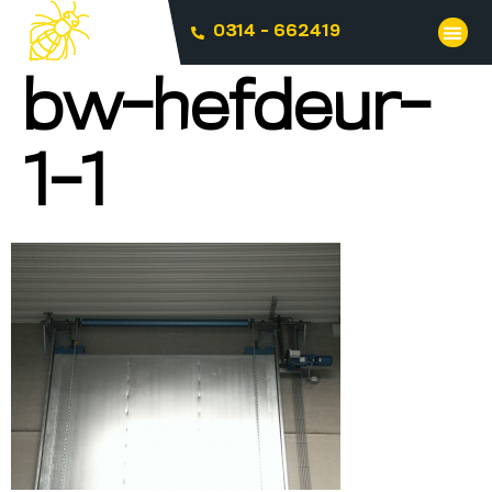
0314 - 662419
bw-hefdeur-
1-1