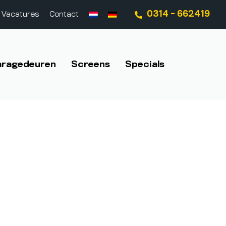
0314 - 662419
Vacatures
Contact
aragedeuren
Screens
Specials