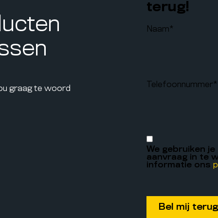
terug!
ducten
Naam
*
assen
Telefoonnummer
*
jou graag te woord
We gebruiken je
aanvraag in te w
informatie ons
p