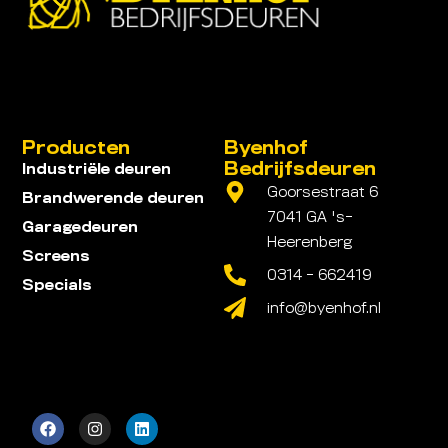
Producten
Byenhof
Bedrijfsdeuren
Industriële deuren
Goorsestraat 6
Brandwerende deuren
7041 GA 's-
Garagedeuren
Heerenberg
Screens
0314 - 662419
Specials
info@byenhof.nl