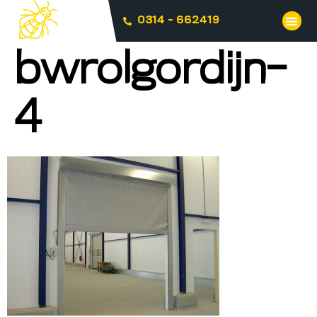
0314 - 662419
bwrolgordijn-
4