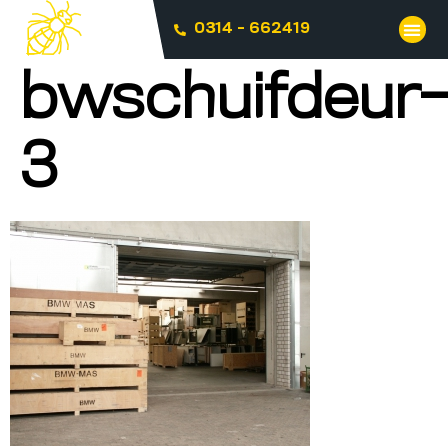
0314 - 662419
bwschuifdeur-
3