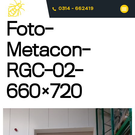
0314 - 662419
Foto-
Metacon-
RGC-02-
660×720