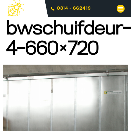
0314 - 662419
bwschuifdeur-
4-660×720