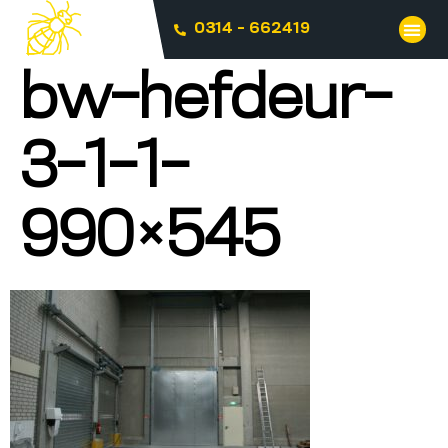
0314 - 662419
bw-hefdeur-
3-1-1-
990×545