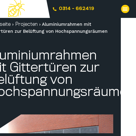
0314 - 662419
›
›
Aluminiumrahmen mit
seite
Projecten
ertüren zur Belüftung von Hochspannungsräumen
luminiumrahmen
t Gittertüren zur
elüftung von
ochspannungsräumen