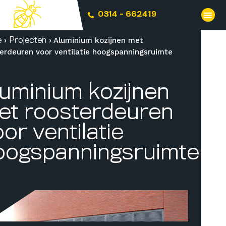
0314 - 662419
›
›
Aluminium kozijnen met
e
Projecten
erdeuren voor ventilatie hoogspanningsruimte
luminium kozijnen
et roosterdeuren
or ventilatie
oogspanningsruimte