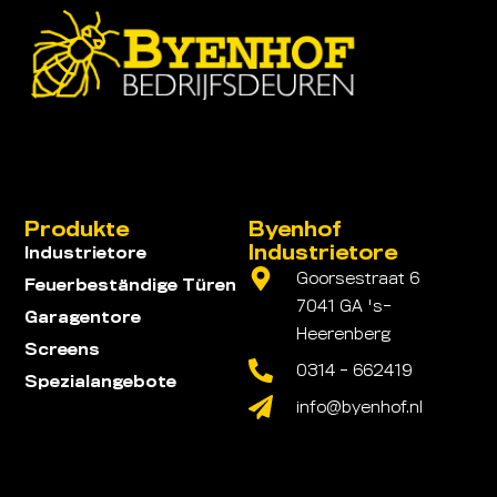
Produkte
Byenhof
Industrietore
Industrietore
Goorsestraat 6
Feuerbeständige Türen
7041 GA 's-
Garagentore
Heerenberg
Screens
0314 - 662419
Spezialangebote
info@byenhof.nl