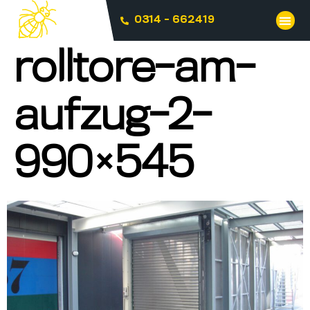
0314 - 662419
rolltore-am-
aufzug-2-
990×545