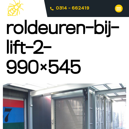
0314 - 662419
roldeuren-bij-
lift-2-
990×545