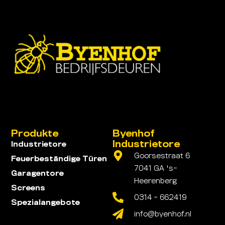
Produkte
Byenhof
Industrietore
Industrietore
Goorsestraat 6
Feuerbeständige Türen
7041 GA 's-
Garagentore
Heerenberg
Screens
0314 - 662419
Spezialangebote
info@byenhof.nl