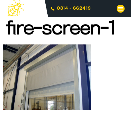
0314 - 662419
fire-screen-1